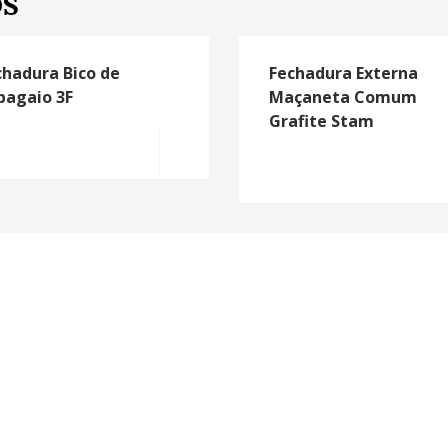
OS
chadura Bico de
Fechadura Externa
pagaio 3F
Maçaneta Comum
Grafite Stam
MORE INFO