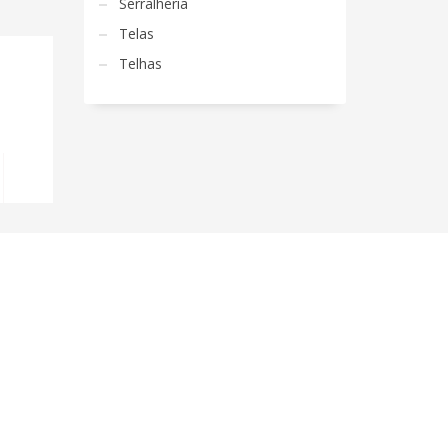
Serralheria
Telas
Telhas
MORE INFO