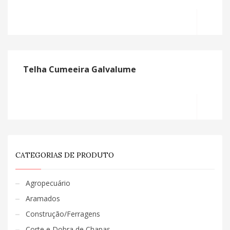
MO
Telha Cumeeira Galvalume
MO
CATEGORIAS DE PRODUTO
Agropecuário
Aramados
Construção/Ferragens
Corte e Dobra de Chapas