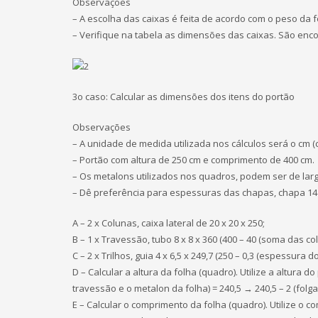
Observações
– A escolha das caixas é feita de acordo com o peso da f
– Verifique na tabela as dimensões das caixas. São en
3o caso: Calcular as dimensões dos itens do portão
Observações
– A unidade de medida utilizada nos cálculos será o cm (
– Portão com altura de 250 cm e comprimento de 400 cm.
– Os metalons utilizados nos quadros, podem ser de largur
– Dê preferência para espessuras das chapas, chapa 14 
A – 2 x Colunas, caixa lateral de 20 x 20 x 250;
B – 1 x Travessão, tubo 8 x 8 x 360 (400 – 40 (soma das col
C – 2 x Trilhos, guia 4 x 6,5 x 249,7 (250 – 0,3 (espessura d
D – Calcular a altura da folha (quadro). Utilize a altura do
travessão e o metalon da folha) = 240,5 → 240,5 – 2 (folga
E – Calcular o comprimento da folha (quadro). Utilize o 