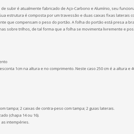
de subir é atualmente fabricado de Aço-Carbono e Alumínio, seu funcio
Sua estrutura é composta por um travessão e duas caixas fixas laterais 
ente que compensam o peso do portão. A folha do portão está presa a br
nas sobre trilhos, de tal forma que a folha se movimenta livremente e po
mento
desconta 1cm na altura e no comprimento. Neste caso 250 cm é a altura e 4
 com tampa; 2 caixas de contra-peso com tampa; 2 guias laterais.
zado (chapa 14 ou 16).
 as intempéries.