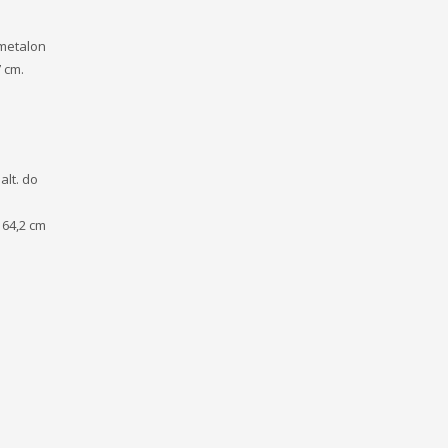
 metalon
7 cm.
alt. do
 64,2 cm