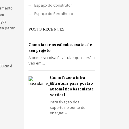
Espaço do Construtor
namento
Espaço do Serralheiro
com
aços
ssa parar
POSTS RECENTES
Como fazer os cálculos exatos de
seu projeto
A primeira coisa é calcular qual será o
vão em ...
00 cm é
Como fazer a infra
estrutura para portão
automático basculante
vertical
Para fixação dos
suportes e ponto de
energia: –...