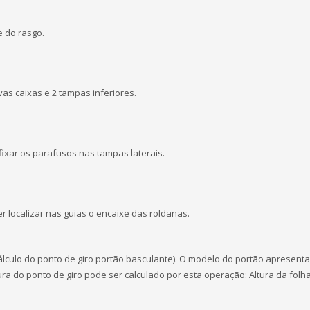
te do rasgo.
vas caixas e 2 tampas inferiores.
 fixar os parafusos nas tampas laterais.
er localizar nas guias o encaixe das roldanas.
álculo do ponto de giro portão basculante). O modelo do portão apresent
tura do ponto de giro pode ser calculado por esta operação: Altura da folh