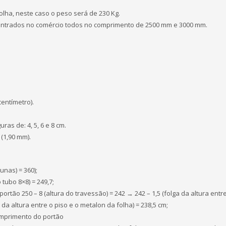
olha, neste caso o peso será de 230 Kg.
contrados no comércio todos no comprimento de 2500 mm e 3000 mm.
centímetro).
as de: 4, 5, 6 e 8 cm.
(1,90 mm).
unas) = 360);
o tubo 8×8) = 249,7;
 portão 250 – 8 (altura do travessão) = 242 → 242 – 1,5 (folga da altura entr
 da altura entre o piso e o metalon da folha) = 238,5 cm;
comprimento do portão