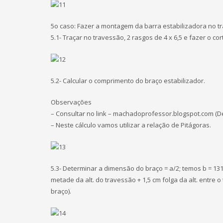
5o caso: Fazer a montagem da barra estabilizadora no t
5.1- Traçar no travessão, 2 rasgos de 4 x 6,5 e fazer o cor
5.2- Calcular o comprimento do braço estabilizador.
Observações
– Consultar no link – machadoprofessor.blogspot.com (De
– Neste cálculo vamos utilizar a relação de Pitágoras.
5.3- Determinar a dimensão do braço = a/2; temos b = 131,
metade da alt. do travessão + 1,5 cm folga da alt. entre o
braço).