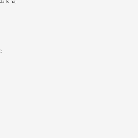
da folha)
);