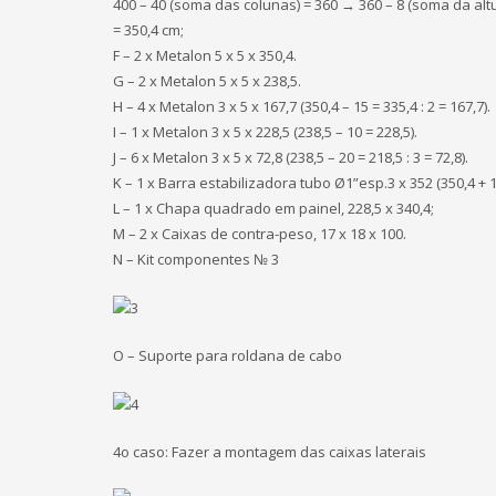
400 – 40 (soma das colunas) = 360 → 360 – 8 (soma da altu
= 350,4 cm;
F – 2 x Metalon 5 x 5 x 350,4.
G – 2 x Metalon 5 x 5 x 238,5.
H – 4 x Metalon 3 x 5 x 167,7 (350,4 – 15 = 335,4 : 2 = 167,7).
I – 1 x Metalon 3 x 5 x 228,5 (238,5 – 10 = 228,5).
J – 6 x Metalon 3 x 5 x 72,8 (238,5 – 20 = 218,5 : 3 = 72,8).
K – 1 x Barra estabilizadora tubo Ø1”esp.3 x 352 (350,4 + 
L – 1 x Chapa quadrado em painel, 228,5 x 340,4;
M – 2 x Caixas de contra-peso, 17 x 18 x 100.
N – Kit componentes № 3
O – Suporte para roldana de cabo
4o caso: Fazer a montagem das caixas laterais