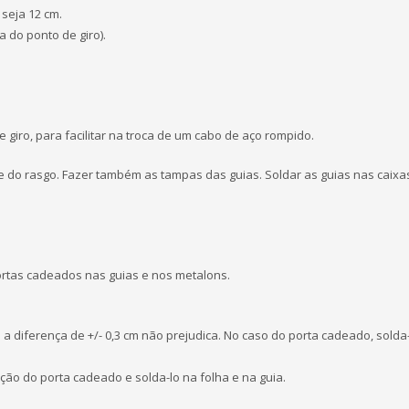
u seja 12 cm.
ra do ponto de giro).
 giro, para facilitar na troca de um cabo de aço rompido.
orte do rasgo. Fazer também as tampas das guias. Soldar as guias nas caixa
portas cadeados nas guias e nos metalons.
 diferença de +/- 0,3 cm não prejudica. No caso do porta cadeado, solda
sição do porta cadeado e solda-lo na folha e na guia.