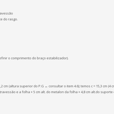
ravessão
te do rasgo.
finir o comprimento do braço estabilizador).
2 cm (altura superior do P.G ↔ consultar o item 4.6); temos c = 15,3 cm (4 
 travessão e a folha + 5 cm alt. do metalon da folha + 4,8 cm alt.do suporte