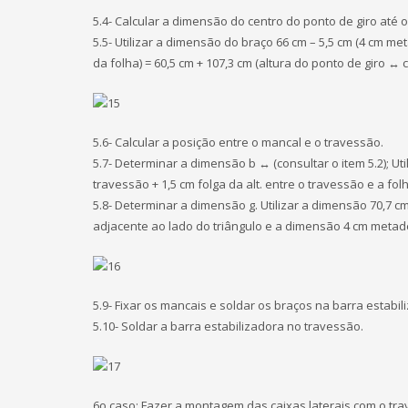
5.4- Calcular a dimensão do centro do ponto de giro até o
5.5- Utilizar a dimensão do braço 66 cm – 5,5 cm (4 cm me
da folha) = 60,5 cm + 107,3 cm (altura do ponto de giro ↔ c
5.6- Calcular a posição entre o mancal e o travessão.
5.7- Determinar a dimensão b ↔ (consultar o item 5.2); Uti
travessão + 1,5 cm folga da alt. entre o travessão e a folh
5.8- Determinar a dimensão g. Utilizar a dimensão 70,7 c
adjacente ao lado do triângulo e a dimensão 4 cm metad
5.9- Fixar os mancais e soldar os braços na barra estabil
5.10- Soldar a barra estabilizadora no travessão.
6o caso: Fazer a montagem das caixas laterais com o tr