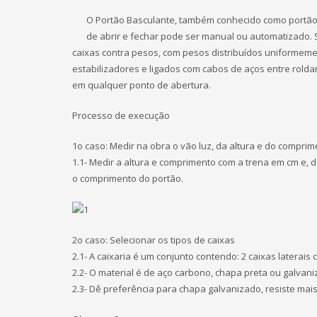
O Portão Basculante, também conhecido como portão 
de abrir e fechar pode ser manual ou automatizado. 
caixas contra pesos, com pesos distribuídos uniformem
estabilizadores e ligados com cabos de aços entre rolda
em qualquer ponto de abertura.
Processo de execução
1o caso: Medir na obra o vão luz, da altura e do compri
1.1- Medir a altura e comprimento com a trena em cm e, 
o comprimento do portão.
2o caso: Selecionar os tipos de caixas
2.1- A caixaria é um conjunto contendo: 2 caixas laterais
2.2- O material é de aço carbono, chapa preta ou galvani
2.3- Dê preferência para chapa galvanizado, resiste mais