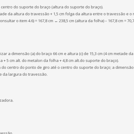
 centro do suporte do braço (altura do suporte do braço).
tade da altura do travessão + 1,5 cm folga da altura entre o travessão e o
onsultar o item 4.6) = 167,8 cm ↔ 238,5 cm (altura da folha) – 167,8 cm = 70,
lizar a dimensão (a) do braço 66 cm e altura (c) de 15,3 cm (4 cm metade da 
a + 5 cm alt. do metalon da folha + 4,8 cm alt.do suporte do braço).
m do centro do ponto de giro até o centro do suporte do braço; a dimensão
e da largura do travessão.
izadora.
avessão