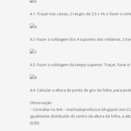
4.1- Traçar nas caixas, 2 rasgos de 2,5 x 14, e fazer o cor
4.2- Fazer a soldagem dos 4 suportes das roldanas, 2 tra
4.3- Fazer a soldagem da tampa superior. Traçar, furar e
4.4- Calcular a altura do ponto de giro da folha, para pod
Observação
– Consultar no link – machadoprofessor.blogspot.com (C
igualmente distribuído do centro da altura da folha, a al
(0,05).